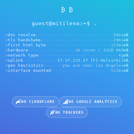
₿ ₿
未选择地址
guest@mitilena:~$
选择用于收款的加密货币：
>
dns resolve
30ms
ok
>
tls handshake
29ms
ok
>
first html byte
115ms
ok
>
hardware
16 cores / 32GB RAM
ok
>
network type
4g
ok
>
uplink
37.27.225.37 [FI-Helsinki]
ok
USDT, BEP20
USDT, ERC20
USDT, TRC20
>
geo heuristics
you are near Los Angeles
ok
>
interface mounted
512ms
ok
BTC, Bitcoin
VMT, Mitilena
TRX, Tron
NO CLOUDFLARE
NO GOOGLE ANALYTICS
NO TRACKERS
+
从更多代币中选择