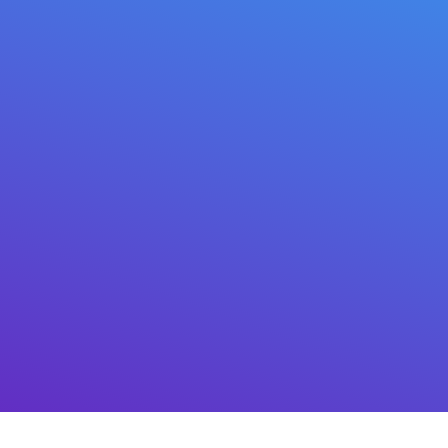
生成 QR 码
即使您以法币开票，您也始终会以加密货币收款。
您可在此创建付款账单、获取 QR 码并出示给付款人，或
把账单支付链接发给朋友。目前您可以开具加密货币账
单。买家可用 Tron 区块链上的美元稳定币，或 Mitilena
Pay 内部余额支付。
如何将您的币添加到
我们的系统？